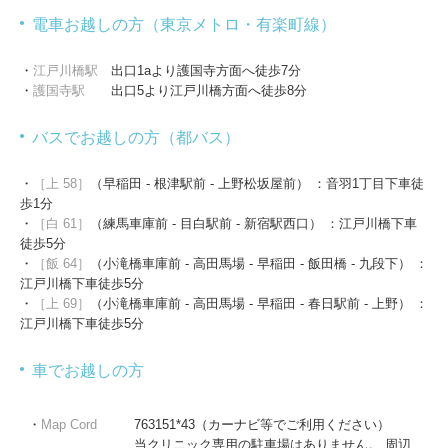
電車お越しの方（東京メトロ・有楽町線）
・
江戸川橋駅
出口1aより護国寺方面へ徒歩7分
・
護国寺駅
出口5より江戸川橋方面へ徒歩8分
バスでお越しの方（都バス）
・
［上 58］
（早稲田 - 根津駅前 - 上野松坂屋前） ：音羽1丁目下車徒
歩1分
・
［白 61］
（練馬車庫前 - 目白駅前 - 新宿駅西口） ：江戸川橋下車
徒歩5分
・
［飯 64］
（小滝橋車庫前 - 高田馬場 - 早稲田 - 飯田橋 - 九段下） ：
江戸川橋下車徒歩5分
・
［上 69］
（小滝橋車庫前 - 高田馬場 - 早稲田 - 春日駅前 - 上野） ：
江戸川橋下車徒歩5分
車でお越しの方
・
Map Cord
763151*43（カーナビ等でご利用ください）
当クリニック専用の駐車場はありません。 周辺