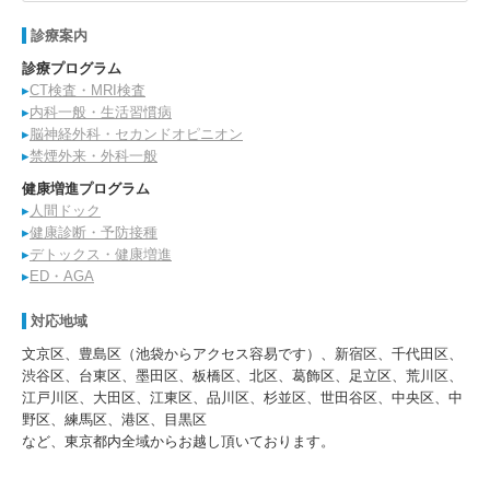
診療案内
診療プログラム
▸
CT検査・MRI検査
▸
内科一般・生活習慣病
▸
脳神経外科・セカンドオピニオン
▸
禁煙外来・外科一般
健康増進プログラム
▸
人間ドック
▸
健康診断・予防接種
▸
デトックス・健康増進
▸
ED・AGA
対応地域
文京区、豊島区（池袋からアクセス容易です）、新宿区、千代田区、
渋谷区、台東区、墨田区、板橋区、北区、葛飾区、足立区、荒川区、
江戸川区、大田区、江東区、品川区、杉並区、世田谷区、中央区、中
野区、練馬区、港区、目黒区
など、東京都内全域からお越し頂いております。