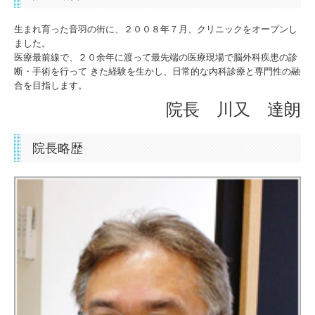
デトックス・健康増進
生まれ育った音羽の街に、２００８年７月、クリニックをオープンし
ました。
ED・AGA
医療最前線で、２０余年に渡って最先端の医療現場で脳外科疾患の診
断・手術を行って きた経験を生かし、日常的な内科診療と専門性の融
医院・設備紹介
合を目指します。
院長 川又 達朗
最新情報
院長略歴
遠隔診療