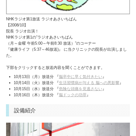
NHKラジオ第1放送 ラジオあさいちばん
【2008/10】
院長 ラジオ出演！
NHKラジオ第1の”ラジオあさいちばん
（月～金曜 午前5:00～午前8:30 放送）”のコーナー
『健康ライフ（5:37～46放送)』 に当クリニックの院長が出演しまし
た。
下部をクリックすると放送内容を聞くことができます。
10月13日（月）放送分 『
脳卒中に早く気付きたい
』
10月14日（火）放送分 『
生活習慣病が与える 脳への悪影響
』
10月15日（水）放送分 『
危険な頭痛を見逃さない
』
10月16日（木）放送分 『
脳ドックの功罪
』
設備紹介