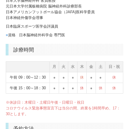
日本大学脳神経外科 客員教授
元日本大学付属板橋病院 脳神経外科診療部長
日本アメリカンフットボール協会（JAFA)医科学委員
日本神経外傷学会理事
日本臨床スポーツ医学会評議員
■
資格 日本脳神経外科学会 専門医
診療時間
月
火
水
木
金
土
日・祝
午前 09：00～12：30
●
●
●
休
●
●
休
午後 15：00～18：30
●
●
●
休
●
休
休
※休診日：木曜日・土曜日午後・日曜日・祝日
コロナウイルス緊急事態宣言下は当分の間、終業を1時間早め、17：
30とします。
予約方法