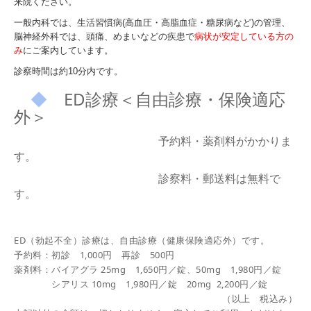
来院ください。
一般内科では、生活習慣病(高血圧・高脂血症・糖尿病など)の管理、
脳神経外科では、頭痛、めまいなどの疾患で
病状が安定している方の
み
にご案内しています。
診察時間は約10分内です。
◆
ED診療＜自由診療・保険適応
外＞
予約料・薬剤料がかかりま
す
。
診察料・郵送料は無料で
す。
ED（勃起不全）診療は、自由診療（健康保険適応外）です。
予約料：初診 1,000円 再診 500円
薬剤料：バイアグラ 25mg 1,650円／錠、50mg 1,980
円／錠
シアリス 10mg 1,980
円／錠
20mg 2,200円／錠
（以上 税込み）