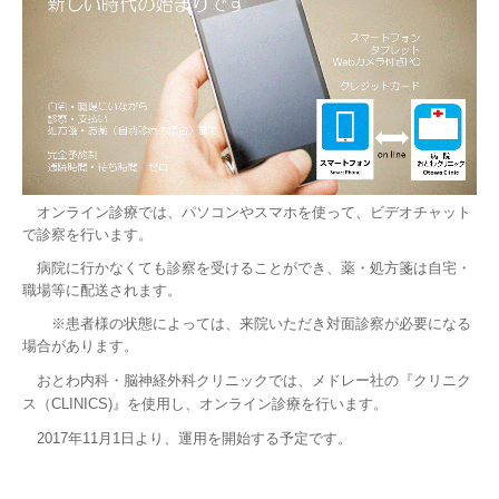
デトックス・健康増進
ED・AGA
医院・設備紹介
最新情報
オンライン診療では、パソコンやスマホを使って、ビデオチャット
遠隔診療
で診察を行います。
病院に行かなくても診察を受けることができ、薬・処方箋は自宅・
職場等に配送されます。
※患者様の状態によっては、来院いただき対面診察が必要になる
場合があります。
おとわ内科・脳神経外科クリニックでは、メドレー社の『クリニク
ス（CLINICS)』を使用し、オンライン診療を行います。
2017年11月1日より、運用を開始する予定です。