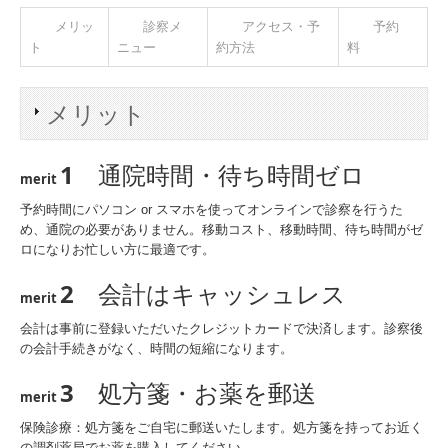
メリッ
診察メ
アクセス・予
予約
ト
ニュー
約方法
料
メリット
1
通院時間・待ち時間ゼロ
merit
予約時間にパソコン or スマホを使ってオンラインで診察を行うた
め、通院の必要がありません。移動コスト、移動時間、待ち時間がゼ
ロになりお忙しい方に最適です。
2
会計はキャッシュレス
merit
会計は事前に登録いただいたクレジットカードで決済します。診察後
の会計手続きがなく、時間の短縮になります。
3
処方箋・お薬を郵送
merit
保険診療：処方箋をご自宅に郵送いたします。処方箋を持ってお近く
の調剤薬局でお薬を購入してください。