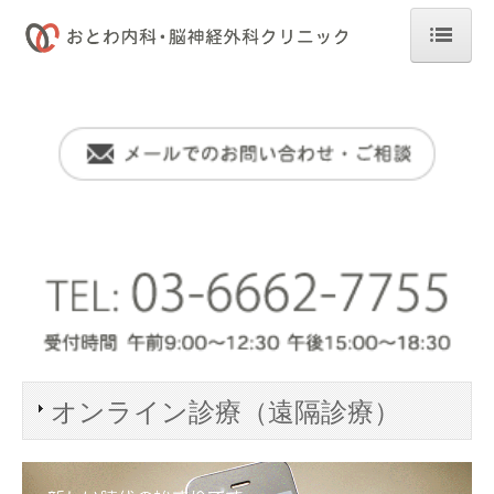
ホーム
診療プログラム
CT検査・MRI検査
内科一般・生活習慣病管理
脳神経外科・セカンドオピニオン
禁煙外来・外科一般
健康増進プログラム
オンライン診療（遠隔診療）
人間ドック
健康診断・予防接種