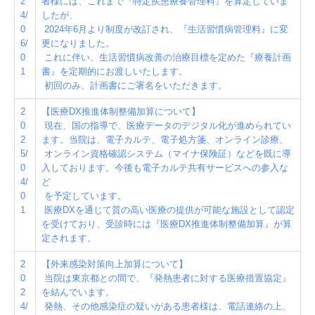
2
者様には、これまで『特定疾患療養管理料』を算定していま
4/
したが、
0
2024年6月より制度が改訂され、
『生活習慣病管理料』に変
6/
更になりました。
0
これに伴い、生活習慣病改善の治療目標を定めた『療養計画
1
書』を定期的にお渡しいたします。
初回のみ、計画書にご署名をいただきます。
2
【医療DX推進体制整備加算について】
0
現在、国の指導で、医療データのデジタル化が進められてい
2
ます。当院は、電子カルテ、電子処方箋、オンライン診療、
5/
オンライン資格確認システム（マイナ保険証）などを既に導
0
入しております。今後も電子カルテ共有サービスへの参入な
4/
ど
0
を予定しています。
1
医療DXを通じて質の高い医療の提供が可能な施設として認定
を受けており、受診時には『医療DX推進体制整備加算』が算
定されます。
2
【外来感染対策向上加算について】
0
当院は東京都との間で、『発熱患者に対する医療措置協定
』
2
を結んでいます。
4/
発熱、その他感染症の疑いがある患者様は、
電話連絡の上、