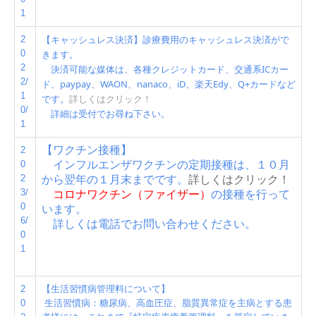
1
【キャッシュレス決済】診療費用のキャッシュレス決済がで
2
0
きます。
2
決済可能な媒体は、各種クレジットカード、交通系ICカー
2/
ド、paypay、WAON、nanaco、iD、楽天Edy、Q+カードなど
1
です。
詳しくはクリック！
0/
詳細は受付でお尋ね下さい。
1
【ワクチン接種】
2
0
インフルエンザワクチンの定期接種は、１０月
2
から翌年の１月末までです。
詳しくはクリック！
3/
コロナワクチン（ファイザー）
の接種を行って
0
います。
6/
詳しくは電話でお問い合わせください。
0
1
2
【生活習慣病管理料について】
0
生活習慣病：糖尿病、高血圧症、脂質異常症を主病とする患