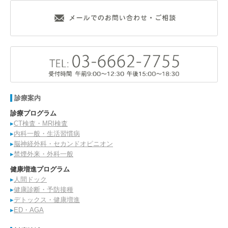
診療案内
診療プログラム
▸
CT検査・MRI検査
▸
内科一般・生活習慣病
▸
脳神経外科・セカンドオピニオン
▸
禁煙外来・外科一般
健康増進プログラム
▸
人間ドック
▸
健康診断・予防接種
▸
デトックス・健康増進
▸
ED・AGA