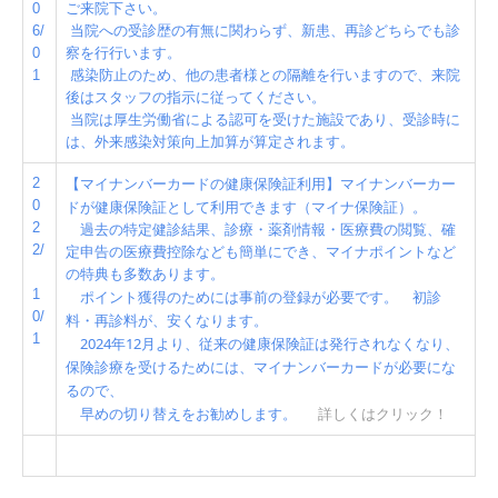
0
ご来院下さい。
6/
当院への受診歴の有無に関わらず、
新患、再診
どちらでも診
0
察を行行います。
1
感染防止のため、他の患者様との隔離を行いますので、来院
後はスタッフの指示に従ってください。
当院は厚生労働省による認可を受けた施設であり、受診時に
は、外来感染対策向上加算が算定されます。
【マイナンバーカードの健康保険証利用】マイナンバーカー
2
0
ドが健康保険証として利用できます（マイナ保険証）。
2
過去の特定健診結果、診療・薬剤情報・医療費の閲覧、確
2/
定申告の医療費控除なども簡単にでき、マイナポイントなど
の特典も多数あります。
1
事前の登録が必要です。
初診
ポイント獲得のためには
0/
料・再診料が、安くなります。
1
2024年12月より、従来の健康保険証は発行されなくなり、
保険診療を受けるためには、マイナンバーカードが必要にな
るので、
早めの切り替えをお勧めします。
詳しくはクリック！