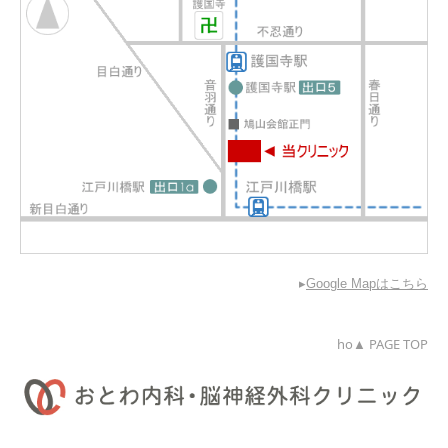
▸
Google Mapはこちら
ho▲ PAGE TOP