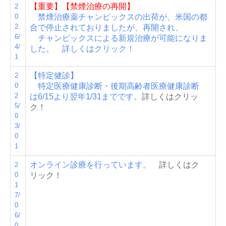
【重要】【禁煙治療の再開】
2
0
禁煙治療薬チャンピックスの出荷が、米国の都
2
合で停止されておりましたが、再開され、
6/
チャンピックス
による新規治療が可能になりま
4/
した。 詳しくはクリック！
1
【特定健診】
2
0
特定医療健康診断・後期高齢者医療健康診断
2
は6/15より翌年1/31までです。
詳しくはクリッ
5/
ク！
0
3/
0
1
オンライン診療を行っています。
詳しくはク
2
0
リック！
1
7/
0
6/
0