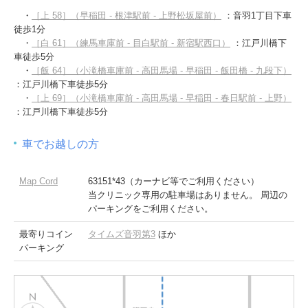
・
［上 58］（早稲田 - 根津駅前 - 上野松坂屋前）
：音羽1丁目下車
徒歩1分
・
［白 61］（練馬車庫前 - 目白駅前 - 新宿駅西口）
：江戸川橋下
車徒歩5分
・
［飯 64］（小滝橋車庫前 - 高田馬場 - 早稲田 - 飯田橋 - 九段下）
：江戸川橋下車徒歩5分
・
［上 69］（小滝橋車庫前 - 高田馬場 - 早稲田 - 春日駅前 - 上野）
：江戸川橋下車徒歩5分
車でお越しの方
Map Cord
63151*43（カーナビ等でご利用ください）
当クリニック専用の駐車場はありません。 周辺の
パーキングをご利用ください。
最寄りコイン
タイムズ音羽第3
ほか
パーキング