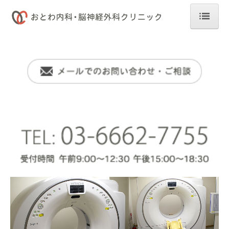
ホーム
診療プログラム
CT検査・MRI検査
内科一般・生活習慣病管理
脳神経外科・セカンドオピニオン
禁煙外来・外科一般
健康増進プログラム
人間ドック
健康診断・予防接種